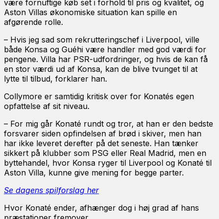
være fornuftige køb set i forhold til pris og kvalitet, og
Aston Villas økonomiske situation kan spille en
afgørende rolle.
– Hvis jeg sad som rekrutteringschef i Liverpool, ville
både Konsa og Guéhi være handler med god værdi for
pengene. Villa har PSR-udfordringer, og hvis de kan få
en stor værdi ud af Konsa, kan de blive tvunget til at
lytte til tilbud, forklarer han.
Collymore er samtidig kritisk over for Konatés egen
opfattelse af sit niveau.
– For mig går Konaté rundt og tror, at han er den bedste
forsvarer siden opfindelsen af brød i skiver, men han
har ikke leveret derefter på det seneste. Han tænker
sikkert på klubber som PSG eller Real Madrid, men en
byttehandel, hvor Konsa ryger til Liverpool og Konaté til
Aston Villa, kunne give mening for begge parter.
Se dagens spilforslag her
Hvor Konaté ender, afhænger dog i høj grad af hans
præstationer fremover.