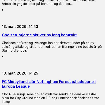
Everton-mandskab, med ingen mål i sigte. Men så sendte Mikel
Arteta sin yngste joker på banen – og det, der…
13. mar. 2026, 14:43
Chelsea-stjerne skriver ny lang kontrakt
Chelseas anfører og livslange fan har skrevet under på en ny
seksårig aftale og sikrer dermed, at han tilbringer sine bedste år på
Stamford Bridge.
13. mar. 2026, 14:25
FC Midtjylland slår Nottingham Forest på udebane i
Europa League
Cho Gue-sungs sene hovedstødsmål sendte de danske mestre
hjem fra City Ground med en 1-0-sejr i ottendedelsfinalens første
kamp.