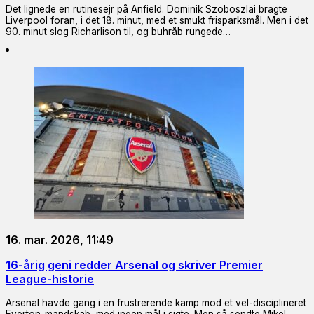
Det lignede en rutinesejr på Anfield. Dominik Szoboszlai bragte
Liverpool foran, i det 18. minut, med et smukt frisparksmål. Men i det
90. minut slog Richarlison til, og buhråb rungede…
16. mar. 2026, 11:49
16-årig geni redder Arsenal og skriver Premier
League-historie
Arsenal havde gang i en frustrerende kamp mod et vel-disciplineret