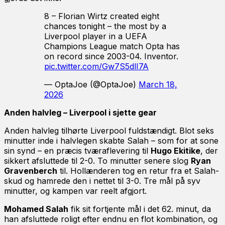
8 – Florian Wirtz created eight
chances tonight – the most by a
Liverpool player in a UEFA
Champions League match Opta has
on record since 2003-04. Inventor.
pic.twitter.com/Gw7S5dlI7A
— OptaJoe (@OptaJoe)
March 18,
2026
Anden halvleg – Liverpool i sjette gear
Anden halvleg tilhørte Liverpool fuldstændigt. Blot seks
minutter inde i halvlegen skabte Salah – som for at sone
sin synd – en præcis tværaflevering til
Hugo Ekitike
, der
sikkert afsluttede til 2-0. To minutter senere slog
Ryan
Gravenberch
til. Hollænderen tog en retur fra et Salah-
skud og hamrede den i nettet til 3-0. Tre mål på syv
minutter, og kampen var reelt afgjort.
Mohamed Salah
fik sit fortjente mål i det 62. minut, da
han afsluttede roligt efter endnu en flot kombination, og