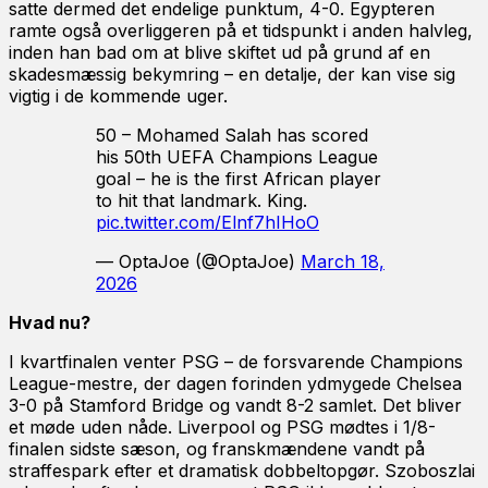
satte dermed det endelige punktum, 4-0. Egypteren
ramte også overliggeren på et tidspunkt i anden halvleg,
inden han bad om at blive skiftet ud på grund af en
skadesmæssig bekymring – en detalje, der kan vise sig
vigtig i de kommende uger.
50 – Mohamed Salah has scored
his 50th UEFA Champions League
goal – he is the first African player
to hit that landmark. King.
pic.twitter.com/Elnf7hIHoO
— OptaJoe (@OptaJoe)
March 18,
2026
Hvad nu?
I kvartfinalen venter PSG – de forsvarende Champions
League-mestre, der dagen forinden ydmygede Chelsea
3-0 på Stamford Bridge og vandt 8-2 samlet. Det bliver
et møde uden nåde. Liverpool og PSG mødtes i 1/8-
finalen sidste sæson, og franskmændene vandt på
straffespark efter et dramatisk dobbeltopgør. Szoboszlai