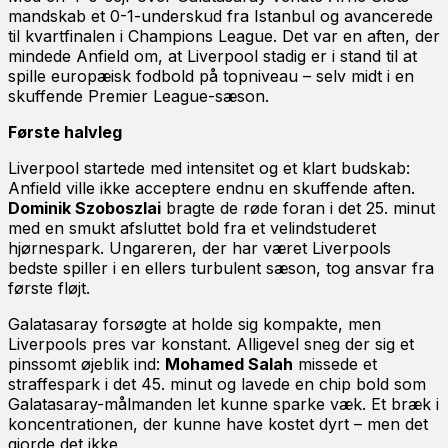
mandskab et 0-1-underskud fra Istanbul og avancerede
til kvartfinalen i Champions League. Det var en aften, der
mindede Anfield om, at Liverpool stadig er i stand til at
spille europæisk fodbold på topniveau – selv midt i en
skuffende Premier League-sæson.
Første halvleg
Liverpool startede med intensitet og et klart budskab:
Anfield ville ikke acceptere endnu en skuffende aften.
Dominik Szoboszlai
bragte de røde foran i det 25. minut
med en smukt afsluttet bold fra et velindstuderet
hjørnespark. Ungareren, der har været Liverpools
bedste spiller i en ellers turbulent sæson, tog ansvar fra
første fløjt.
Galatasaray forsøgte at holde sig kompakte, men
Liverpools pres var konstant. Alligevel sneg der sig et
pinssomt øjeblik ind:
Mohamed Salah
missede et
straffespark i det 45. minut og lavede en chip bold som
Galatasaray-målmanden let kunne sparke væk. Et bræk i
koncentrationen, der kunne have kostet dyrt – men det
gjorde det ikke.