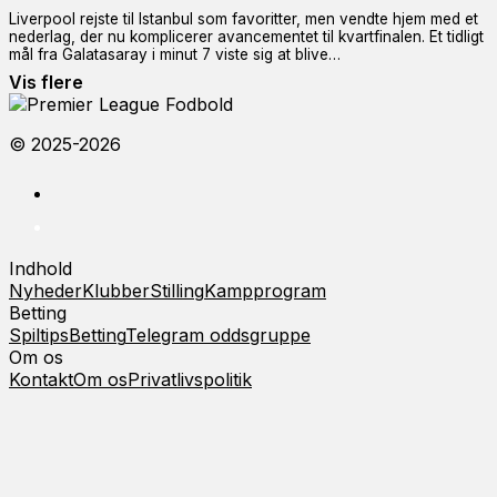
Liverpool rejste til Istanbul som favoritter, men vendte hjem med et
nederlag, der nu komplicerer avancementet til kvartfinalen. Et tidligt
mål fra Galatasaray i minut 7 viste sig at blive…
Vis flere
© 2025-2026
Indhold
Nyheder
Klubber
Stilling
Kampprogram
Betting
Spiltips
Betting
Telegram oddsgruppe
Om os
Kontakt
Om os
Privatlivspolitik