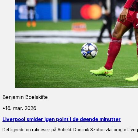
Benjamin Boelskifte
•
16. mar. 2026
Liverpool smider igen point i de døende minutter
Det lignede en rutinesejr på Anfield. Dominik Szoboszlai bragte Liver