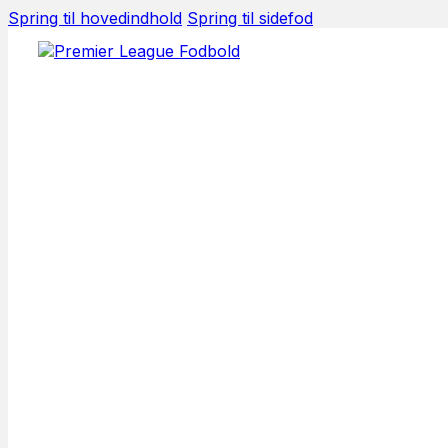
Spring til hovedindhold
Spring til sidefod