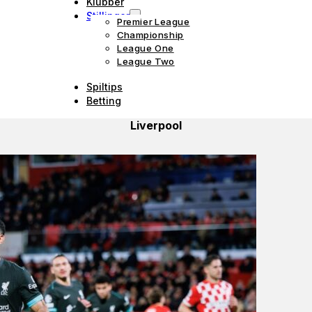
Klubber
Stillinger
Premier League
Championship
League One
League Two
Spiltips
Betting
Liverpool