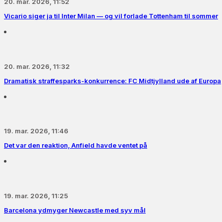
20. mar. 2026, 11:52
Vicario siger ja til Inter Milan — og vil forlade Tottenham til sommer
20. mar. 2026, 11:32
Dramatisk straffesparks-konkurrence: FC Midtjylland ude af Europa
19. mar. 2026, 11:46
Det var den reaktion, Anfield havde ventet på
19. mar. 2026, 11:25
Barcelona ydmyger Newcastle med syv mål