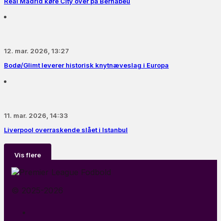
Real Madrid køre City over på Bernabéu
12. mar. 2026, 13:27
Bodø/Glimt leverer historisk knytnæveslag i Europa
11. mar. 2026, 14:33
Liverpool overraskende slået i Istanbul
Vis flere
© 2025-2026