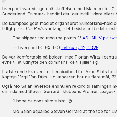
Liverpool svarede igen på skuffelsen mod Manchester Ci
Sunderland. En stærk bedrift i det, der indtil videre elle
De kæmpede godt mod et organiseret Sunderland-hold og d
tidligt pres.
The Reds
var langt det bedste hold i det meste
The skipper securing the points 💥
#SUNLIV
pic.tw
— Liverpool FC (@LFC)
February 12, 2026
De var komfortable på bolden, med Florian Wirtz i centr
evne til at udnytte den dominans, de tilspiller sig.
I sidste ende krævede det en dødbold for Arne Slots hold
kaptajn Virgil Van Dijks. Hollænderen har nu flere mål, 2
Også Mo Salah leverede endnu en rekord til samlingen med
om side med Steven Gerrard i klubbens Premier League-hi
‘I hope he goes above him’ 😆
Mo Salah equalled Steven Gerrard at the top for Live