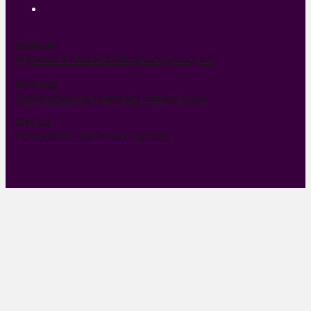
Indhold
Nyheder
Klubber
Stilling
Kampprogram
Betting
Spiltips
Betting
Telegram oddsgruppe
Om os
Kontakt
Om os
Privatlivspolitik