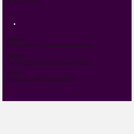
© 2025-2026
Indhold
Nyheder
Klubber
Stilling
Kampprogram
Betting
Spiltips
Betting
Telegram oddsgruppe
Om os
Kontakt
Om os
Privatlivspolitik