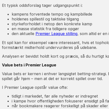
Et typisk oddsforslag tager udgangspunkt i:
kampens forventede tempo og kampbillede
holdenes spillestil og taktiske tilgang
styrkeforholdet i netop den konkrete kamp
en masse statistik fra tidligere opgør
den aktuelle
Premier League stilling
, som altid er en
Et spil kan for eksempel være interessant, hvis et tophol
formstærkt midterhold undervurderes på udebane.
Analysen er bevidst holdt kort og præcis, så du hurtigt kan
Value bets i Premier League
Value bets er kernen i enhver langsigtet betting-strategi.
spillet går hjem – men at det er korrekt spillet over tid.
I Premier League opstår value ofte:
tidligt i markedet, før alle nyheder er indregnet
i kampe hvor offentligheden fokuserer ensidigt på fa
når bookmakere reagerer forskelligt på skader eller