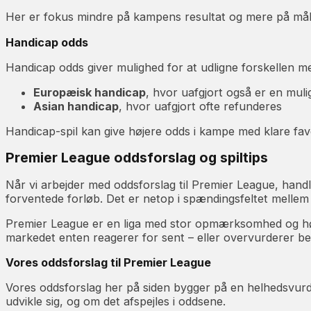
Her er fokus mindre på kampens resultat og mere på må
Handicap odds
Handicap odds giver mulighed for at udligne forskellen m
Europæisk handicap
, hvor uafgjort også er en mul
Asian handicap
, hvor uafgjort ofte refunderes
Handicap-spil kan give højere odds i kampe med klare favo
Premier League oddsforslag og spiltips
Når vi arbejder med oddsforslag til Premier League, handl
forventede forløb. Det er netop i spændingsfeltet mellem 
Premier League er en liga med stor opmærksomhed og høje 
markedet enten reagerer for sent – eller overvurderer be
Vores oddsforslag til Premier League
Vores oddsforslag her på siden bygger på en helhedsvurder
udvikle sig, og om det afspejles i oddsene.