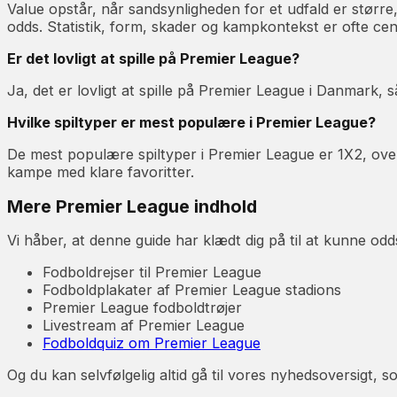
Value opstår, når sandsynligheden for et udfald er stør
odds. Statistik, form, skader og kampkontekst er ofte cent
Er det lovligt at spille på Premier League?
Ja, det er lovligt at spille på Premier League i Danmark
Hvilke spiltyper er mest populære i Premier League?
De mest populære spiltyper i Premier League er 1X2, ove
kampe med klare favoritter.
Mere Premier League indhold
Vi håber, at denne guide har klædt dig på til at kunne o
Fodboldrejser til Premier League
Fodboldplakater af Premier League stadions
Premier League fodboldtrøjer
Livestream af Premier League
Fodboldquiz om Premier League
Og du kan selvfølgelig altid gå til vores nyhedsoversigt,