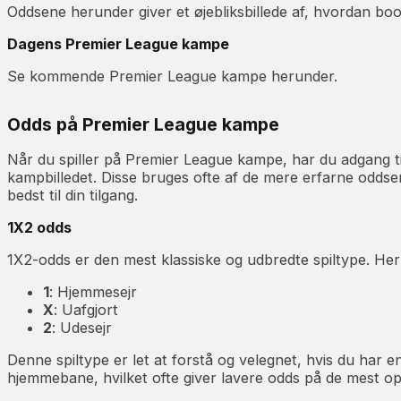
Oddsene herunder giver et øjebliksbillede af, hvordan b
Dagens Premier League kampe
Se kommende Premier League kampe herunder.
Odds på Premier League kampe
Når du spiller på Premier League kampe, har du adgang til
kampbilledet. Disse bruges ofte af de mere erfarne odds
bedst til din tilgang.
1X2 odds
1X2-odds er den mest klassiske og udbredte spiltype. He
1
: Hjemmesejr
X
: Uafgjort
2
: Udesejr
Denne spiltype er let at forstå og velegnet, hvis du har
hjemmebane, hvilket ofte giver lavere odds på de mest op