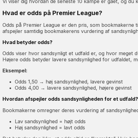
Vi viser dig hvordan de seneste 10 kampe er gået, og du 
Hvad er odds på Premier League?
Odds på Premier League er den pris, som bookmakerne tilby
afspejler samtidig bookmakerens vurdering af sandsynlighe
Hvad betyder odds?
Odds viser hvor sandsynligt et udfald er, og hvor meget du
Højere odds betyder lavere sandsynlighed for udfaldet, me
Eksempel:
Odds 1,50 → høj sandsynlighed, lavere gevinst
Odds 4,00 → lavere sandsynlighed, højere gevinst
Hvordan afspejler odds sandsynligheden for et udfald?
Bookmakerne omregner deres vurdering af sandsynlighed fo
Lav sandsynlighed = højt odds
Høj sandsynlighed = lavt odds