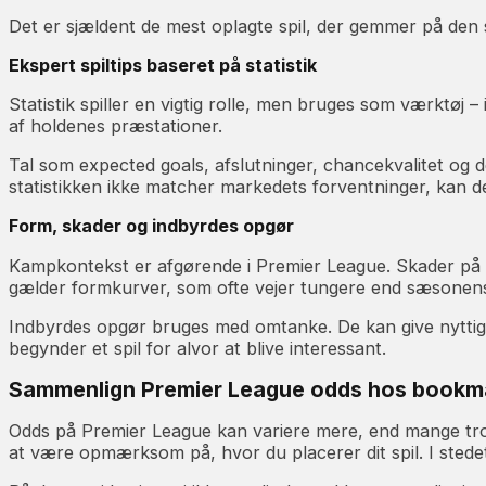
Det er sjældent de mest oplagte spil, der gemmer på den st
Ekspert spiltips baseret på statistik
Statistik spiller en vigtig rolle, men bruges som værktøj –
af holdenes præstationer.
Tal som expected goals, afslutninger, chancekvalitet og de
statistikken ikke matcher markedets forventninger, kan de
Form, skader og indbyrdes opgør
Kampkontekst er afgørende i Premier League. Skader på 
gælder formkurver, som ofte vejer tungere end sæsonens
Indbyrdes opgør bruges med omtanke. De kan give nyttig in
begynder et spil for alvor at blive interessant.
Sammenlign Premier League odds hos bookm
Odds på Premier League kan variere mere, end mange tror. 
at være opmærksom på, hvor du placerer dit spil. I stede