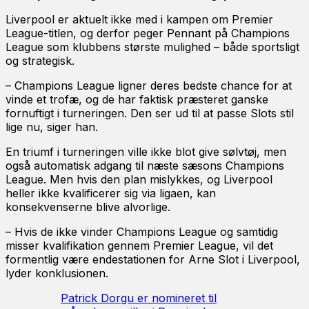
Liverpool er aktuelt ikke med i kampen om Premier
League-titlen, og derfor peger Pennant på Champions
League som klubbens største mulighed – både sportsligt
og strategisk.
– Champions League ligner deres bedste chance for at
vinde et trofæ, og de har faktisk præsteret ganske
fornuftigt i turneringen. Den ser ud til at passe Slots stil
lige nu, siger han.
En triumf i turneringen ville ikke blot give sølvtøj, men
også automatisk adgang til næste sæsons Champions
League. Men hvis den plan mislykkes, og Liverpool
heller ikke kvalificerer sig via ligaen, kan
konsekvenserne blive alvorlige.
– Hvis de ikke vinder Champions League og samtidig
misser kvalifikation gennem Premier League, vil det
formentlig være endestationen for Arne Slot i Liverpool,
lyder konklusionen.
Patrick Dorgu er nomineret til