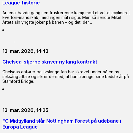
League-historie
Arsenal havde gang i en frustrerende kamp mod et vel-disciplineret
Everton-mandskab, med ingen mål i sigte. Men så sendte Mikel
Arteta sin yngste joker på banen – og det, der…
13. mar. 2026, 14:43
Chelsea-stjerne skriver ny lang kontrakt
Chelseas anfører og livslange fan har skrevet under på en ny
seksårig aftale og sikrer dermed, at han tilbringer sine bedste år på
Stamford Bridge.
13. mar. 2026, 14:25
FC Midtjylland slår Nottingham Forest på udebane i
Europa League