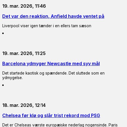
19. mar. 2026, 11:46
Det var den reaktion, Anfield havde ventet på
Liverpool viser igen tænder i en ellers tam sæson
19. mar. 2026, 11:25
Barcelona ydmyger Newcastle med syv mål
Det startede kaotisk og spændende. Det sluttede som en
ydmygelse.
18. mar. 2026, 12:14
Chelsea før klø og slår trist rekord mod PSG
Det er Chelseas værste europæiske nederlag nogensinde. Paris