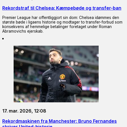
Rekordstraf til Chelsea: Kæmpebøde og transfer-ban
Premier League har offentliggjort sin dom: Chelsea idømmes den
største bøde i ligaens historie og modtager to transfer-forbud som
konsekvens af hemmelige betalinger foretaget under Roman
Abramovichs ejerskab.
17. mar. 2026, 12:08
Rekordmaskinen fra Manchester: Bruno Fernandes
skriver United-historie