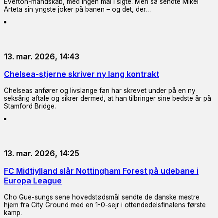
Everton-mandskab, med ingen mål i sigte. Men så sendte Mikel
Arteta sin yngste joker på banen – og det, der…
13. mar. 2026, 14:43
Chelsea-stjerne skriver ny lang kontrakt
Chelseas anfører og livslange fan har skrevet under på en ny
seksårig aftale og sikrer dermed, at han tilbringer sine bedste år på
Stamford Bridge.
13. mar. 2026, 14:25
FC Midtjylland slår Nottingham Forest på udebane i
Europa League
Cho Gue-sungs sene hovedstødsmål sendte de danske mestre
hjem fra City Ground med en 1-0-sejr i ottendedelsfinalens første
kamp.