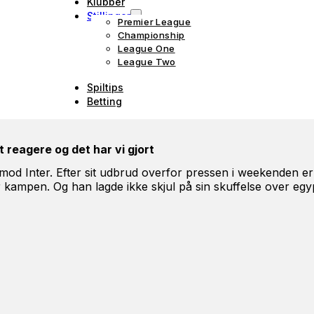
Klubber
Stillinger
Premier League
Championship
League One
League Two
Spiltips
Betting
t reagere og det har vi gjort
 mod Inter. Efter sit udbrud overfor pressen i weekenden er
 kampen. Og han lagde ikke skjul på sin skuffelse over egy