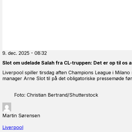
9. dec. 2025 - 08:32
Slot om udelade Salah fra CL-truppen: Det er op til os a
Liverpool spiller tirsdag aften Champions League i Milano
manager Arne Slot til på det obligatoriske pressemøde før
Foto: Christian Bertrand/Shutterstock
Martin Sørensen
Liverpool