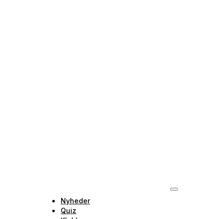
Nyheder
Quiz