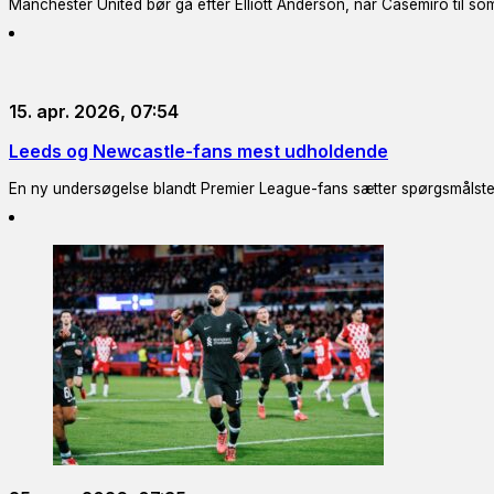
Manchester United bør gå efter Elliott Anderson, når Casemiro til so
15. apr. 2026, 07:54
Leeds og Newcastle-fans mest udholdende
En ny undersøgelse blandt Premier League-fans sætter spørgsmålsteg