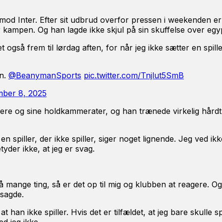
 mod Inter. Efter sit udbrud overfor pressen i weekenden er
 kampen. Og han lagde ikke skjul på sin skuffelse over egy
t også frem til lørdag aften, for når jeg ikke sætter en spill
on.
@BeanymanSports
pic.twitter.com/Tnjlut5SmB
ber 8, 2025
re og sine holdkammerater, og han trænede virkelig hårdt.
t en spiller, der ikke spiller, siger noget lignende. Jeg ved
yder ikke, at jeg er svag.
nge ting, så er det op til mig og klubben at reagere. Og v
 sagde.
at han ikke spiller. Hvis det er tilfældet, at jeg bare skull