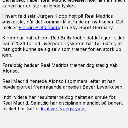
Bernabéu, håber Real Madrid ledelsen nok, at han med i
kanen har en storsmilende tysker.
I hvert fald står Jürgen Klopp højt på Real Madrids
ønskeliste, når det kommer til at finde en ny træner. Det
melder
Florian Plettenberg
fra Sky Sport Germany.
Klopp har haft et job i Red Bulls fodboldafdelingen, siden
han i 2024 forlod Liverpool. Tyskeren har før udtalt, at
han godt kunne se sig selv som træner for en storklub
igen.
Foreløbig hedder Real Madrids træner dog stadig Xabi
Alonso.
Real Madrid hentede Alonso i sommers, efter at han
havde gjort et fremragende arbejde i Bayer Leverkusen.
Indtil videre har resultaterne dog haltet en smule for
Real Madrid. Samtidig har disciplinen manglet på banen,
hvilket har ført til
kraftige fyringsrygter.