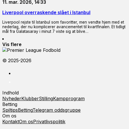
11. mar. 2026, 14:33
Liverpool overraskende slået i Istanbul
Liverpool rejste til Istanbul som favoritter, men vendte hjem med et
nederlag, der nu komplicerer avancementet til kvartfinalen. Et tidligt
mål fra Galatasaray i minut 7 viste sig at blive…
Vis flere
© 2025-2026
Indhold
Nyheder
Klubber
Stilling
Kampprogram
Betting
Spiltips
Betting
Telegram oddsgruppe
Om os
Kontakt
Om os
Privatlivspolitik