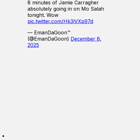
8 minutes of Jamie Carragher
absolutely going in on Mo Salah
tonight. Wow
pic.twitter.com/Hk3lVXp97d
— EmanDaGoon™
(@EmanDaGoon)
December 8,
2025