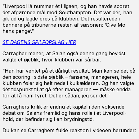
“Liverpool lå nummer ét i ligaen, og han havde scoret
det afgørende mål mod Southampton. Det var dér, han
gik ud og lagde pres på klubben. Det resulterede i
bannere på tribunerne resten af sæsonen: ‘Give Mo
hans penge’.”
SE DAGENS SPILFORSLAG HER
Carragher mener, at Salah også denne gang bevidst
valgte et øjeblik, hvor klubben var sårbar.
“Han har ventet på et dårligt resultat. Man kan se det på
den scoring i sidste øjeblik – fansene, manageren, hele
klubben føler sig helt nede i kulkælderen. Og han valgte
dét tidspunkt til at gå efter manageren — måske endda
for at få ham fyret. Det er sådan, jeg ser det.”
Carraghers kritik er endnu et kapitel i den voksende
debat om Salahs fremtid og hans rolle i et Liverpool-
hold, der befinder sig i en brydningstid.
Du kan se Carraghers fulde reaktion i videoen herunder: