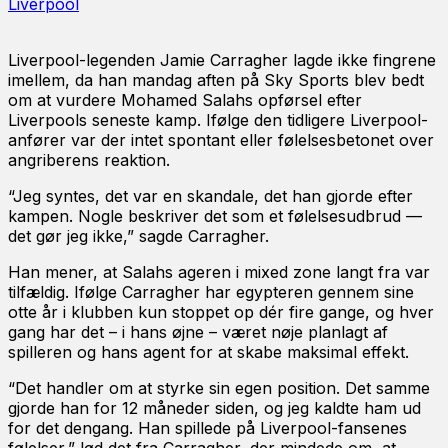
Liverpool
Liverpool-legenden Jamie Carragher lagde ikke fingrene
imellem, da han mandag aften på Sky Sports blev bedt
om at vurdere Mohamed Salahs opførsel efter
Liverpools seneste kamp. Ifølge den tidligere Liverpool-
anfører var der intet spontant eller følelsesbetonet over
angriberens reaktion.
“Jeg syntes, det var en skandale, det han gjorde efter
kampen. Nogle beskriver det som et følelsesudbrud —
det gør jeg ikke,” sagde Carragher.
Han mener, at Salahs ageren i mixed zone langt fra var
tilfældig. Ifølge Carragher har egypteren gennem sine
otte år i klubben kun stoppet op dér fire gange, og hver
gang har det – i hans øjne – været nøje planlagt af
spilleren og hans agent for at skabe maksimal effekt.
“Det handler om at styrke sin egen position. Det samme
gjorde han for 12 måneder siden, og jeg kaldte ham ud
for det dengang. Han spillede på Liverpool-fansenes