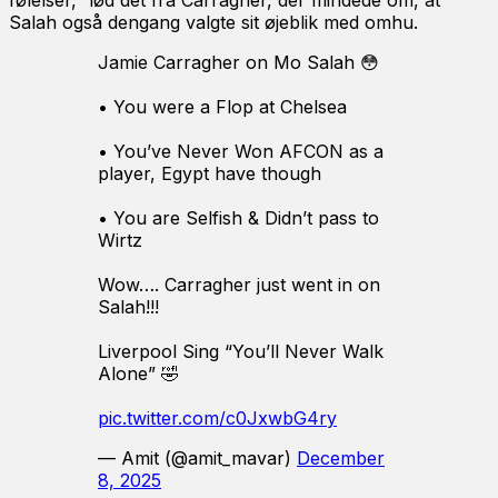
følelser,” lød det fra Carragher, der mindede om, at
Salah også dengang valgte sit øjeblik med omhu.
Jamie Carragher on Mo Salah 😳
• You were a Flop at Chelsea
• You’ve Never Won AFCON as a
player, Egypt have though
• You are Selfish & Didn’t pass to
Wirtz
Wow…. Carragher just went in on
Salah!!!
Liverpool Sing “You’ll Never Walk
Alone” 🤣
pic.twitter.com/c0JxwbG4ry
— Amit (@amit_mavar)
December
8, 2025