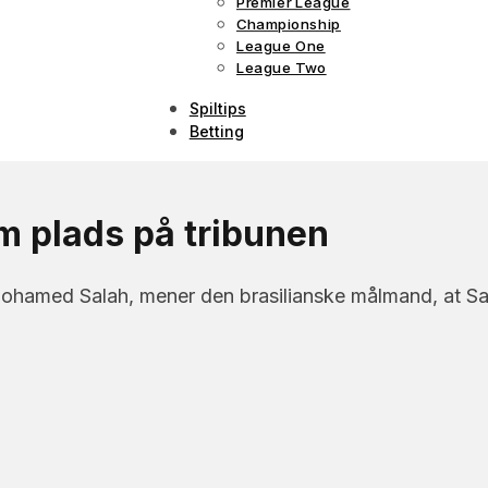
Premier League
Championship
League One
League Two
Spiltips
Betting
om plads på tribunen
 Mohamed Salah, mener den brasilianske målmand, at Sa