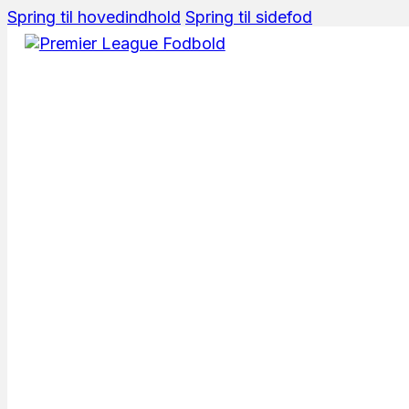
Spring til hovedindhold
Spring til sidefod