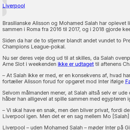
Liverpool
Brasilianske Alisson og Mohamed Salah har oplevet li
sammen i Roma fra 2016 til 2017, og i 2018 gjorde ke
Siden da har de to stjerner blandt andet vundet to Pr
Champions League-pokal.
Nu ser deres veje dog ud til at skilles, da Salah o
Arne Slot i weekenden
ikke er udtaget
til aftenens C
– At Salah ikke er med, er en konsekvens af, hvad han 
fortæller Alisson forud for opgøret mod Inter ifølge
F
Selvom målmanden mener, at Salah altså selv er ude om
håber han alligevel at spille sammen med egypteren i
– Vi skal have en snak, men den bliver privat, fordi det
Liverpool igen. Men det er en sag mellem Mo [Salah]
Liverpool – uden Mohamed Salah – møder Inter på Giu