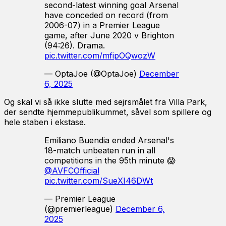
second-latest winning goal Arsenal
have conceded on record (from
2006-07) in a Premier League
game, after June 2020 v Brighton
(94:26). Drama.
pic.twitter.com/mfipOQwozW
— OptaJoe (@OptaJoe)
December
6, 2025
Og skal vi så ikke slutte med sejrsmålet fra Villa Park,
der sendte hjemmepublikummet, såvel som spillere og
hele staben i ekstase.
Emiliano Buendia ended Arsenal's
18-match unbeaten run in all
competitions in the 95th minute 😱
@AVFCOfficial
pic.twitter.com/SueXI46DWt
— Premier League
(@premierleague)
December 6,
2025