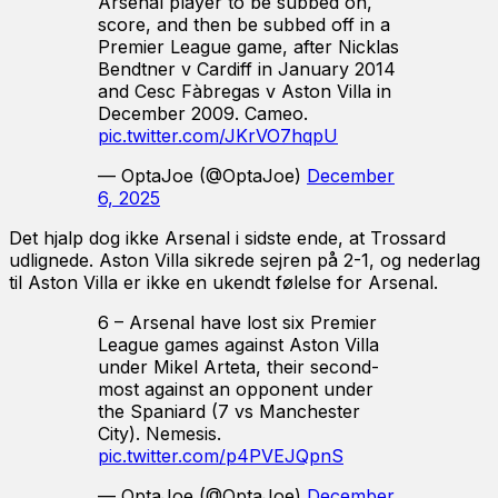
Arsenal player to be subbed on,
score, and then be subbed off in a
Premier League game, after Nicklas
Bendtner v Cardiff in January 2014
and Cesc Fàbregas v Aston Villa in
December 2009. Cameo.
pic.twitter.com/JKrVO7hqpU
— OptaJoe (@OptaJoe)
December
6, 2025
Det hjalp dog ikke Arsenal i sidste ende, at Trossard
udlignede. Aston Villa sikrede sejren på 2-1, og nederlag
til Aston Villa er ikke en ukendt følelse for Arsenal.
6 – Arsenal have lost six Premier
League games against Aston Villa
under Mikel Arteta, their second-
most against an opponent under
the Spaniard (7 vs Manchester
City). Nemesis.
pic.twitter.com/p4PVEJQpnS
— OptaJoe (@OptaJoe)
December