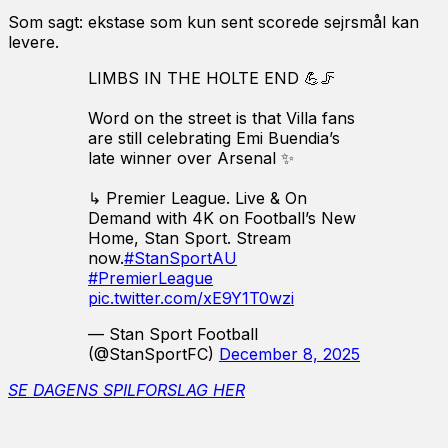
Som sagt: ekstase som kun sent scorede sejrsmål kan
levere.
LIMBS IN THE HOLTE END 💪🦵
Word on the street is that Villa fans
are still celebrating Emi Buendia’s
late winner over Arsenal ✨
↳ Premier League. Live & On
Demand with 4K on Football’s New
Home, Stan Sport. Stream
now.
#StanSportAU
#PremierLeague
pic.twitter.com/xE9Y1T0wzi
— Stan Sport Football
(@StanSportFC)
December 8, 2025
SE DAGENS SPILFORSLAG HER