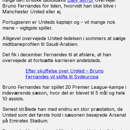
Ifølge den britiske tabloidavis
Daily Mirror
overvejer
Bruno Fernandes for tiden, hvorvidt han skal blive i
Manchester United eller ej.
Portugiseren er Uniteds kaptajn og – vil mange nok
mene – vigtigste spiller.
Alligevel overvejede United-ledelsen i sommers at sælge
midtbaneprofilen til Saudi-Arabien.
Det fik i december Fernandes til at afsløre, at han
overvejede at fortsætte karrieren andetsteds.
Efter skuffelse over United – Bruno
Fernandes vil skifte til Sydeuropa
Bruno Fernandes har spillet 20 Premier League-kampe i
indeværende sæson, hvor det er blevet til 5 mål og hele
10 assists.
Senest strålede han med endnu en stor præstation, da
United som det første hold i sæsonen besejrede Arsenal
på Emirates Stadium.