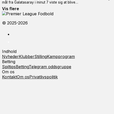
mål fra Galatasaray i minut 7 viste sig at blive…
Vis flere
© 2025-2026
Indhold
Nyheder
Klubber
Stilling
Kampprogram
Betting
Spiltips
Betting
Telegram oddsgruppe
Om os
Kontakt
Om os
Privatlivspolitik