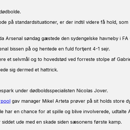
dødbolde.
 på standardsituationer, er der indtil videre få hold, som
da Arsenal søndag gæstede den sydengelske havneby i FA 
nal bissen på og hentede en fuld fortjent 4-1 sejr.
re et selvmål og to hovedstød ved forreste stolpe af Gabriel
rede sig dermed et hattrick.
espark under dødboldsspecialisten Nicolas Jover.
rpool
gav manager Mikel Arteta prøver på sit holds store d
lle har en chance for at spille og blive involverede, udtalte
r siddet ude med en skade siden sæsonens første kamp.