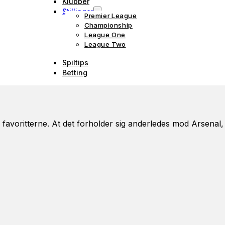
Klubber
Stillinger
Premier League
Championship
League One
League Two
Spiltips
Betting
e favoritterne. At det forholder sig anderledes mod Arsenal