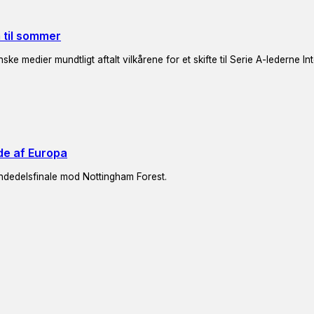
m til sommer
e medier mundtligt aftalt vilkårene for et skifte til Serie A-lederne In
de af Europa
endedelsfinale mod Nottingham Forest.