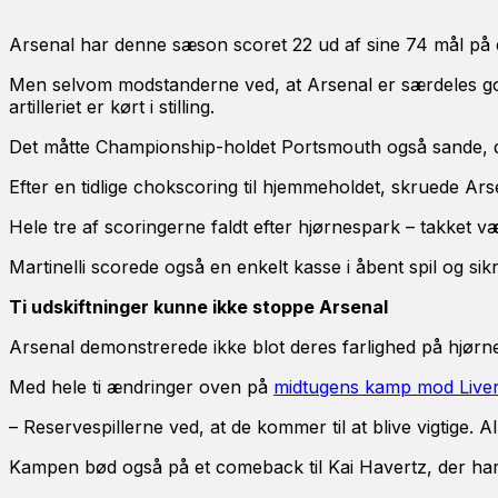
Arsenal har denne sæson scoret 22 ud af sine 74 mål på 
Men selvom modstanderne ved, at Arsenal er særdeles gode
artilleriet er kørt i stilling.
Det måtte Championship-holdet Portsmouth også sande, 
Efter en tidlige chokscoring til hjemmeholdet, skruede Arse
Hele tre af scoringerne faldt efter hjørnespark – takket væ
Martinelli scorede også en enkelt kasse i åbent spil og sik
Ti udskiftninger kunne ikke stoppe Arsenal
Arsenal demonstrerede ikke blot deres farlighed på hjørn
Med hele ti ændringer oven på
midtugens kamp mod Live
– Reservespillerne ved, at de kommer til at blive vigtige. A
Kampen bød også på et comeback til Kai Havertz, der ha