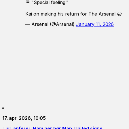
💬 "Special feeling."
Kai on making his return for The Arsenal 🤩
— Arsenal (@Arsenal)
January 11, 2026
17. apr. 2026, 10:05
Tidl. anfører: Ham her bør Man. United signe