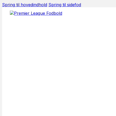
Spring til hovedindhold
Spring til sidefod