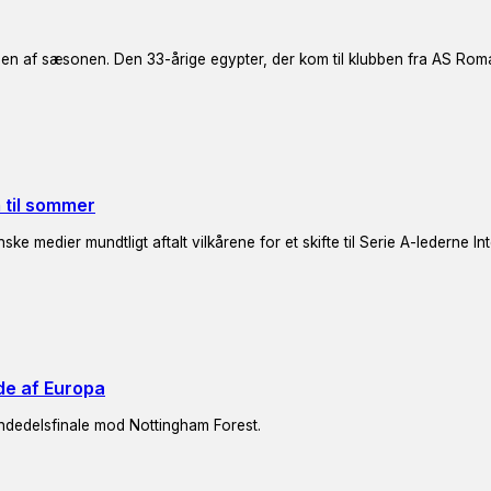
en af sæsonen. Den 33-årige egypter, der kom til klubben fra AS Rom
m til sommer
e medier mundtligt aftalt vilkårene for et skifte til Serie A-lederne In
de af Europa
endedelsfinale mod Nottingham Forest.