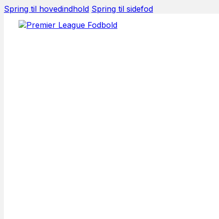
Spring til hovedindhold
Spring til sidefod