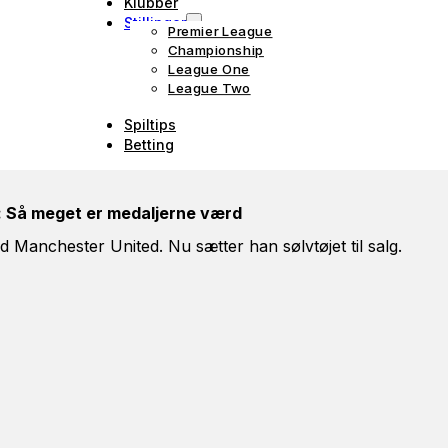
Klubber
Stillinger
Premier League
Championship
League One
League Two
Spiltips
Betting
t: Så meget er medaljerne værd
 Manchester United. Nu sætter han sølvtøjet til salg.