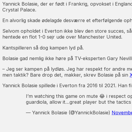
Yannick Bolasie, der er født i Frankrig, opvokset i Engl
Crystal Palace.
En alvorlig skade ødelagde desværre et efterfølgende ophol
Selvom opholdet i Everton ikke blev den store succes, så f
hentede en flot 1-0 sejr ude over Manchester United.
Kantspilleren så dog kampen lyd på.
Bolasie gad nemlig ikke høre på TV-eksperten Gary Nevill
– Jeg ser kampen på lydløs. Jeg har respekt for andre me
men taktik? Bare drop det, makker, skrev Bolasie på sin
X
Yannick Bolasie spillede i Everton fra 2016 til 2021. Han
I’m watching this game on mute 😂 i respect op
guardiola, allow it…great player but the tactics 
— Yannick Bolasie (@YannickBolasie)
Novembe