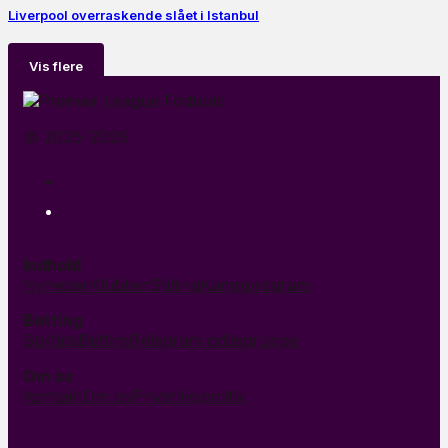
Liverpool overraskende slået i Istanbul
Vis flere
© 2025-2026
Indhold
Nyheder
Klubber
Stilling
Kampprogram
Betting
Spiltips
Betting
Telegram oddsgruppe
Om os
Kontakt
Om os
Privatlivspolitik