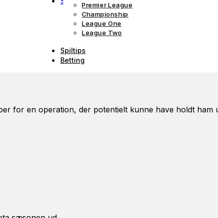
Stillinger
Premier League
Championship
League One
League Two
Spiltips
Betting
pper for en operation, der potentielt kunne have holdt ham
teta sæsonen ud.