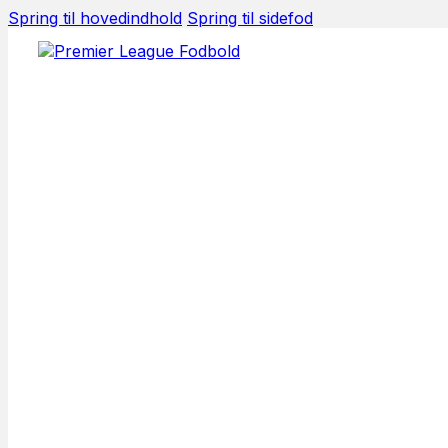
Spring til hovedindhold
Spring til sidefod