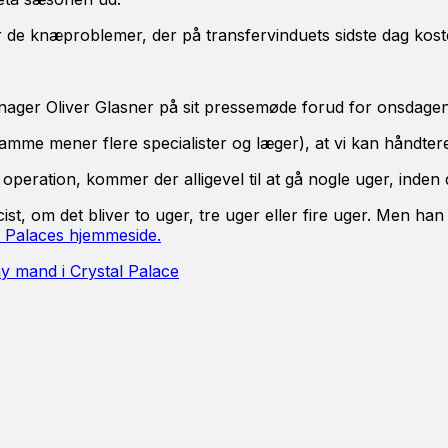
or de knæproblemer, der på transfervinduets sidste dag koste
 manager Oliver Glasner på sit pressemøde forud for onsd
samme mener flere specialister og læger), at vi kan håndte
eration, kommer der alligevel til at gå nogle uger, inden 
t, om det bliver to uger, tre uger eller fire uger. Men han s
l Palaces hjemmeside.
 mand i Crystal Palace