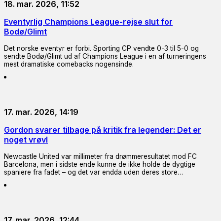
18. mar. 2026, 11:52
Eventyrlig Champions League-rejse slut for
Bodø/Glimt
Det norske eventyr er forbi. Sporting CP vendte 0-3 til 5-0 og
sendte Bodø/Glimt ud af Champions League i en af turneringens
mest dramatiske comebacks nogensinde.
17. mar. 2026, 14:19
Gordon svarer tilbage på kritik fra legender: Det er
noget vrøvl
Newcastle United var millimeter fra drømmeresultatet mod FC
Barcelona, men i sidste ende kunne de ikke holde de dygtige
spaniere fra fadet – og det var endda uden deres store…
17. mar. 2026, 12:44