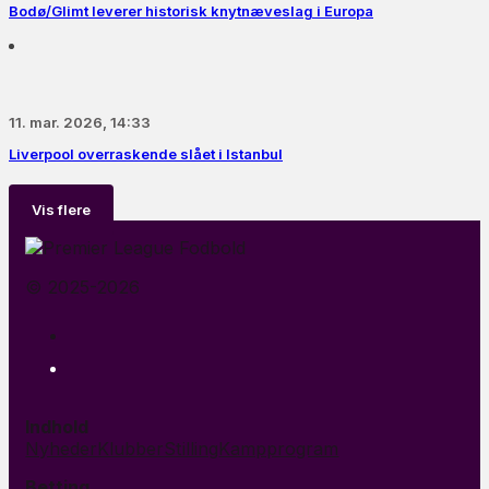
Bodø/Glimt leverer historisk knytnæveslag i Europa
11. mar. 2026, 14:33
Liverpool overraskende slået i Istanbul
Vis flere
© 2025-2026
Indhold
Nyheder
Klubber
Stilling
Kampprogram
Betting