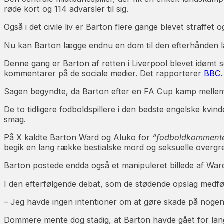
røde kort og 114 advarsler til sig.
Også i det civile liv er Barton flere gange blevet straffet
Nu kan Barton lægge endnu en dom til den efterhånden la
Denne gang er Barton af retten i Liverpool blevet idøm
kommentarer på de sociale medier. Det rapporterer
BBC.
Sagen begyndte, da Barton efter en FA Cup kamp mellem C
De to tidligere fodboldspillere i den bedste engelske kv
smag.
På X kaldte Barton Ward og Aluko for
“fodboldkommente
begik en lang række bestialske mord og seksuelle overgr
Barton postede endda også et manipuleret billede af Ward 
I den efterfølgende debat, som de stødende opslag medfø
– Jeg havde ingen intentioner om at gøre skade på nogen. D
Dommere mente dog stadig, at Barton havde gået for la