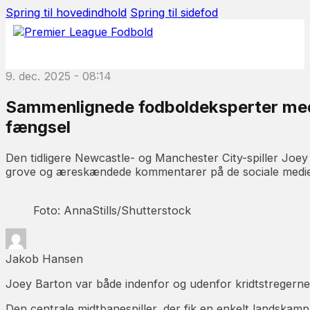
Spring til hovedindhold
Spring til sidefod
9. dec. 2025 - 08:14
Sammenlignede fodboldeksperter med 
fængsel
Den tidligere Newcastle- og Manchester City-spiller Joey
grove og æreskændede kommentarer på de sociale medie
Foto: AnnaStills/Shutterstock
Jakob Hansen
Joey Barton var både indenfor og udenfor kridtstregerne
Den centrale midtbanespiller, der fik en enkelt landskamp