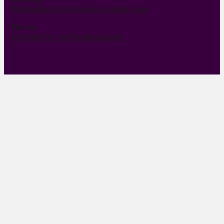
Spiltips
Betting
Telegram oddsgruppe
Om os
Kontakt
Om os
Privatlivspolitik