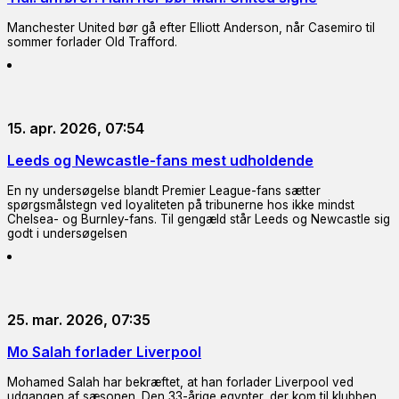
Manchester United bør gå efter Elliott Anderson, når Casemiro til
sommer forlader Old Trafford.
15. apr. 2026, 07:54
Leeds og Newcastle-fans mest udholdende
En ny undersøgelse blandt Premier League-fans sætter
spørgsmålstegn ved loyaliteten på tribunerne hos ikke mindst
Chelsea- og Burnley-fans. Til gengæld står Leeds og Newcastle sig
godt i undersøgelsen
25. mar. 2026, 07:35
Mo Salah forlader Liverpool
Mohamed Salah har bekræftet, at han forlader Liverpool ved
udgangen af sæsonen. Den 33-årige egypter, der kom til klubben