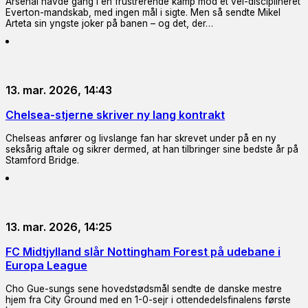
Arsenal havde gang i en frustrerende kamp mod et vel-disciplineret
Everton-mandskab, med ingen mål i sigte. Men så sendte Mikel
Arteta sin yngste joker på banen – og det, der…
13. mar. 2026, 14:43
Chelsea-stjerne skriver ny lang kontrakt
Chelseas anfører og livslange fan har skrevet under på en ny
seksårig aftale og sikrer dermed, at han tilbringer sine bedste år på
Stamford Bridge.
13. mar. 2026, 14:25
FC Midtjylland slår Nottingham Forest på udebane i
Europa League
Cho Gue-sungs sene hovedstødsmål sendte de danske mestre
hjem fra City Ground med en 1-0-sejr i ottendedelsfinalens første