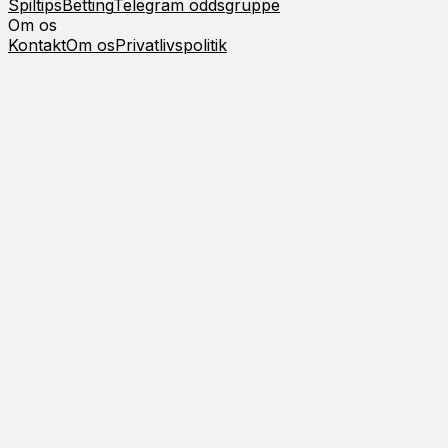
Spiltips
Betting
Telegram oddsgruppe
Om os
Kontakt
Om os
Privatlivspolitik