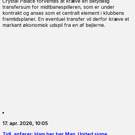
Crystal Palace forventes at kræve en betydelig
transfersum for midtbanespilleren, som er under
kontrakt og anses som et centralt element i klubbens
fremtidsplaner. En eventuel transfer vil derfor kræve et
markant økonomisk udspil fra en af bejlerne.
17. apr. 2026, 10:05
Tidl. anfører: Ham her bør Man. United signe