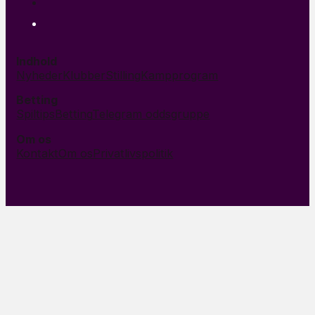
Indhold
Nyheder
Klubber
Stilling
Kampprogram
Betting
Spiltips
Betting
Telegram oddsgruppe
Om os
Kontakt
Om os
Privatlivspolitik