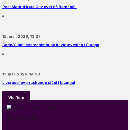
Real Madrid køre City over på Bernabéu
12. mar. 2026, 13:27
Bodø/Glimt leverer historisk knytnæveslag i Europa
11. mar. 2026, 14:33
Liverpool overraskende slået i Istanbul
Vis flere
© 2025-2026