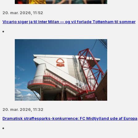
20. mar. 2026, 11:52
Vicario siger ja til Inter Milan — og vil forlade Tottenham til sommer
20. mar. 2026, 11:32
Dramatisk straffesparks-konkurrence: FC Midtjylland ude af Europa