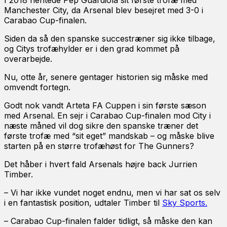
I 2018 hentede Pep Guardiola sit første trofæ med
Manchester City, da Arsenal blev besejret med 3-0 i
Carabao Cup-finalen.
Siden da så den spanske succestræner sig ikke tilbage,
og Citys trofæhylder er i den grad kommet på
overarbejde.
Nu, otte år, senere gentager historien sig måske med
omvendt fortegn.
Godt nok vandt Arteta FA Cuppen i sin første sæson
med Arsenal. En sejr i Carabao Cup-finalen mod City i
næste måned vil dog sikre den spanske træner det
første trofæ med “sit eget” mandskab – og måske blive
starten på en større trofæhøst for The Gunners?
Det håber i hvert fald Arsenals højre back Jurrien
Timber.
– Vi har ikke vundet noget endnu, men vi har sat os selv
i en fantastisk position, udtaler Timber til
Sky Sports.
– Carabao Cup-finalen falder tidligt, så måske den kan