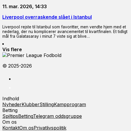
11. mar. 2026, 14:33
Liverpool overraskende slået i Istanbul
Liverpool rejste til Istanbul som favoritter, men vendte hjem med et
nederlag, der nu komplicerer avancementet til kvartfinalen. Et tidligt
mål fra Galatasaray i minut 7 viste sig at blive…
Vis flere
© 2025-2026
Indhold
Nyheder
Klubber
Stilling
Kampprogram
Betting
Spiltips
Betting
Telegram oddsgruppe
Om os
Kontakt
Om os
Privatlivspolitik