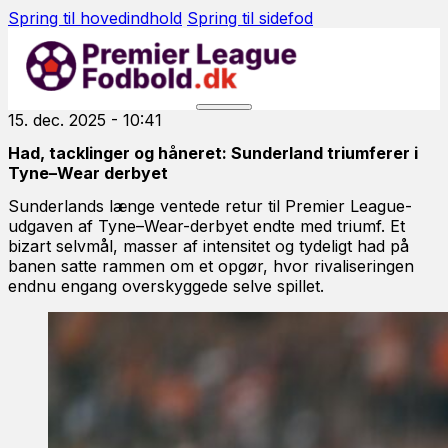
Spring til hovedindhold
Spring til sidefod
15. dec. 2025 - 10:41
Had, tacklinger og håneret: Sunderland triumferer i
Tyne–Wear derbyet
Sunderlands længe ventede retur til Premier League-
udgaven af Tyne–Wear-derbyet endte med triumf. Et
bizart selvmål, masser af intensitet og tydeligt had på
banen satte rammen om et opgør, hvor rivaliseringen
endnu engang overskyggede selve spillet.