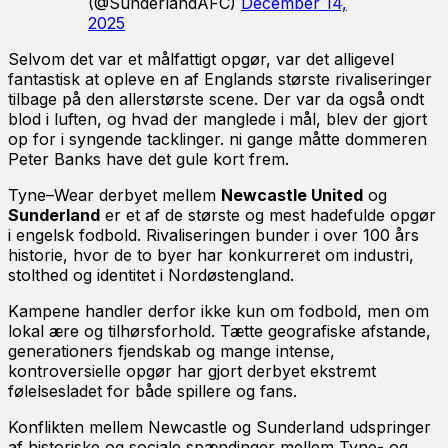
(@SunderlandAFC)
December 14,
2025
Selvom det var et målfattigt opgør, var det alligevel
fantastisk at opleve en af Englands største rivaliseringer
tilbage på den allerstørste scene. Der var da også ondt
blod i luften, og hvad der manglede i mål, blev der gjort
op for i syngende tacklinger. ni gange måtte dommeren
Peter Banks have det gule kort frem.
Tyne–Wear derbyet mellem
Newcastle United
og
Sunderland
er et af de største og mest hadefulde opgør
i engelsk fodbold. Rivaliseringen bunder i over 100 års
historie, hvor de to byer har konkurreret om industri,
stolthed og identitet i Nordøstengland.
Kampene handler derfor ikke kun om fodbold, men om
lokal ære og tilhørsforhold. Tætte geografiske afstande,
generationers fjendskab og mange intense,
kontroversielle opgør har gjort derbyet ekstremt
følelsesladet for både spillere og fans.
Konflikten mellem Newcastle og Sunderland udspringer
af historiske og sociale spændinger mellem Tyne- og