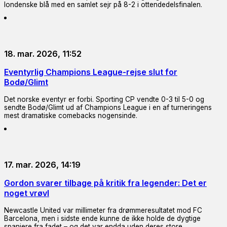
londenske blå med en samlet sejr på 8-2 i ottendedelsfinalen.
18. mar. 2026, 11:52
Eventyrlig Champions League-rejse slut for
Bodø/Glimt
Det norske eventyr er forbi. Sporting CP vendte 0-3 til 5-0 og
sendte Bodø/Glimt ud af Champions League i en af turneringens
mest dramatiske comebacks nogensinde.
17. mar. 2026, 14:19
Gordon svarer tilbage på kritik fra legender: Det er
noget vrøvl
Newcastle United var millimeter fra drømmeresultatet mod FC
Barcelona, men i sidste ende kunne de ikke holde de dygtige
spaniere fra fadet – og det var endda uden deres store…