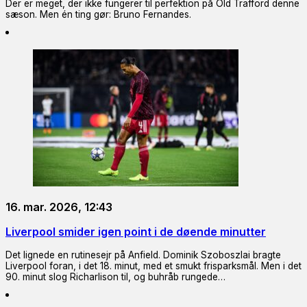
Der er meget, der ikke fungerer til perfektion på Old Trafford denne
sæson. Men én ting gør: Bruno Fernandes.
16. mar. 2026, 12:43
Liverpool smider igen point i de døende minutter
Det lignede en rutinesejr på Anfield. Dominik Szoboszlai bragte
Liverpool foran, i det 18. minut, med et smukt frisparksmål. Men i det
90. minut slog Richarlison til, og buhråb rungede…