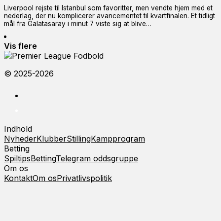
Liverpool rejste til Istanbul som favoritter, men vendte hjem med et
nederlag, der nu komplicerer avancementet til kvartfinalen. Et tidligt
mål fra Galatasaray i minut 7 viste sig at blive…
Vis flere
© 2025-2026
Indhold
Nyheder
Klubber
Stilling
Kampprogram
Betting
Spiltips
Betting
Telegram oddsgruppe
Om os
Kontakt
Om os
Privatlivspolitik