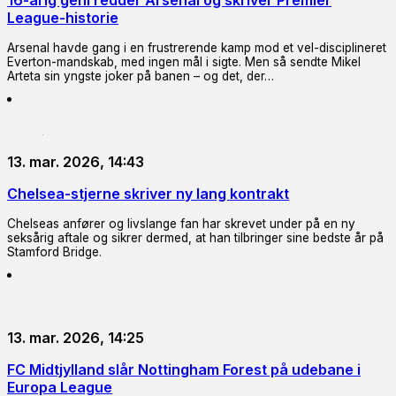
16-årig geni redder Arsenal og skriver Premier
League-historie
Arsenal havde gang i en frustrerende kamp mod et vel-disciplineret
Everton-mandskab, med ingen mål i sigte. Men så sendte Mikel
Arteta sin yngste joker på banen – og det, der…
13. mar. 2026, 14:43
Chelsea-stjerne skriver ny lang kontrakt
Chelseas anfører og livslange fan har skrevet under på en ny
seksårig aftale og sikrer dermed, at han tilbringer sine bedste år på
Stamford Bridge.
13. mar. 2026, 14:25
FC Midtjylland slår Nottingham Forest på udebane i
Europa League