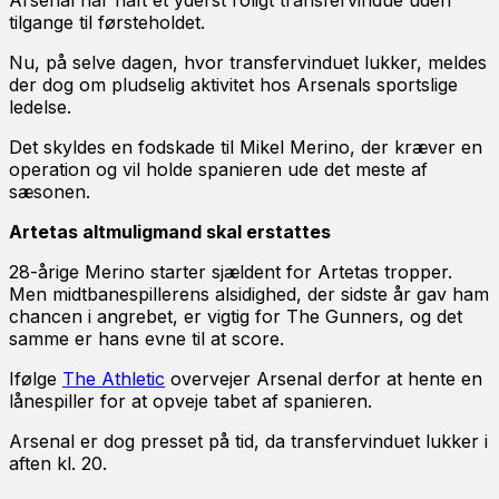
Arsenal har haft et yderst roligt transfervindue uden
tilgange til førsteholdet.
Nu, på selve dagen, hvor transfervinduet lukker, meldes
der dog om pludselig aktivitet hos Arsenals sportslige
ledelse.
Det skyldes en fodskade til Mikel Merino, der kræver en
operation og vil holde spanieren ude det meste af
sæsonen.
Artetas altmuligmand skal erstattes
28-årige Merino starter sjældent for Artetas tropper.
Men midtbanespillerens alsidighed, der sidste år gav ham
chancen i angrebet, er vigtig for The Gunners, og det
samme er hans evne til at score.
Ifølge
The Athletic
overvejer Arsenal derfor at hente en
lånespiller for at opveje tabet af spanieren.
Arsenal er dog presset på tid, da transfervinduet lukker i
aften kl. 20.