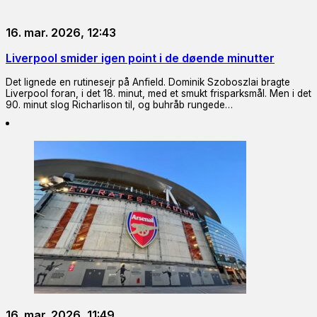
16. mar. 2026, 12:43
Liverpool smider igen point i de døende minutter
Det lignede en rutinesejr på Anfield. Dominik Szoboszlai bragte
Liverpool foran, i det 18. minut, med et smukt frisparksmål. Men i det
90. minut slog Richarlison til, og buhråb rungede…
16. mar. 2026, 11:49