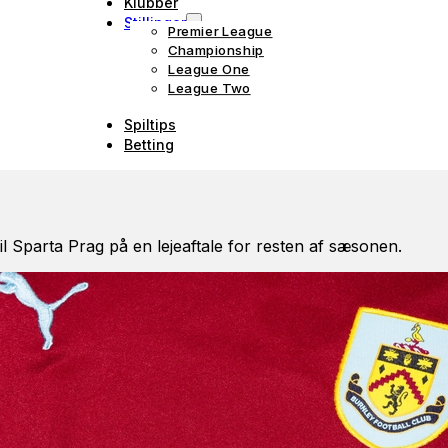
Klubber
Stillinger
Premier League
Championship
League One
League Two
Spiltips
Betting
il Sparta Prag på en lejeaftale for resten af sæsonen.