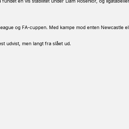
ndet en vis stabilitet under Liam Rosenior, og ligatabell
s League og FA-cuppen. Med kampe mod enten Newcastle ell
 udvist, men langt fra slået ud.