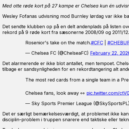
Med otte røde kort på 27 kampe er Chelsea kun én udvisni
Wesley Fofanas udvisning mod Burnley lørdag var ikke bar
Det sendte klubben op på en delt andenplads på listen over
rekord på 9 røde kort fra sæsonerne 2008/09 og 2011/12
Rosenior's take on the match.
#CFC
|
#CHEBU
— Chelsea FC (@ChelseaFC)
February 22, 202
Det alarmerende er ikke blot antallet, men tempoet. Chel
tilbage er sandsynligheden for en rekordtangering alt ande
The most red cards from a single team in a Pr
Chelsea fans, look away 👀
pic.twitter.com/ct
— Sky Sports Premier League (@SkySportsPL
Det er særligt bemærkelsesværdigt, at problemet ikke kan ti
disciplin-problem i truppen snarere end taktiske eller tekn