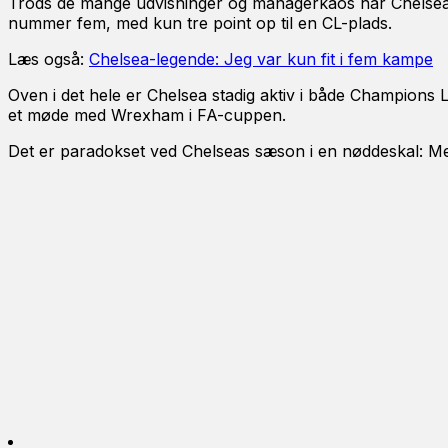
Trods de mange udvisninger og managerkaos har Chelsea fu
nummer fem, med kun tre point op til en CL-plads.
Læs også:
Chelsea-legende: Jeg var kun fit i fem kampe
Oven i det hele er Chelsea stadig aktiv i både Champion
et møde med Wrexham i FA-cuppen.
Det er paradokset ved Chelseas sæson i en nøddeskal: Mest