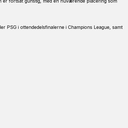
en er fortsat gunstig, med en nuværende placering som
er PSG i ottendedelsfinalerne i Champions League, samt