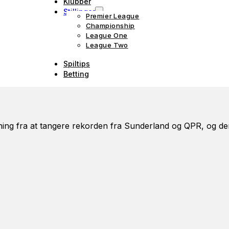
Klubber
Stillinger
Premier League
Championship
League One
League Two
Spiltips
Betting
ng fra at tangere rekorden fra Sunderland og QPR, og der e