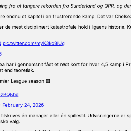
ng fra at tangere rekorden fra Sunderland og QPR, og der e
e endnu et kapitel i en frustrerende kamp. Det var Chelse
 de mest disciplinært katastrofale hold i ligaens historie.
.
R
pic.twitter.com/myK3ko8iUg
6
sea har i gennemsnit fået et rødt kort for hver 4,5 kamp i
t end teoretisk.
emier League season 🟥
V0zBQ8bd
)
February 24, 2026
lskrives én manager eller én spillestil. Udvisningerne er sp
iske valg.