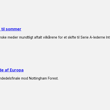
m til sommer
e medier mundtligt aftalt vilkårene for et skifte til Serie A-lederne In
de af Europa
endedelsfinale mod Nottingham Forest.