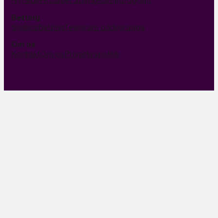
Nyheder
Klubber
Stilling
Kampprogram
Betting
Spiltips
Betting
Telegram oddsgruppe
Om os
Kontakt
Om os
Privatlivspolitik