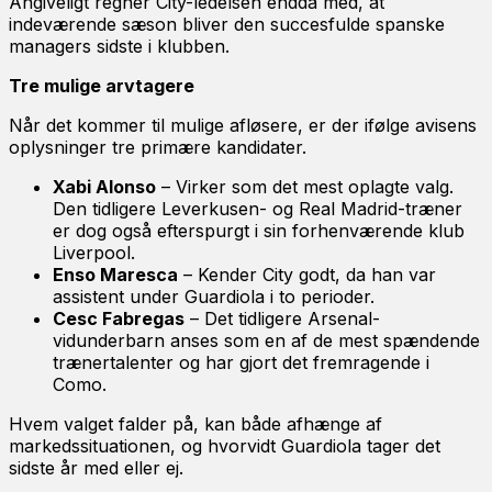
Angiveligt regner City-ledelsen endda med, at
indeværende sæson bliver den succesfulde spanske
managers sidste i klubben.
Tre mulige arvtagere
Når det kommer til mulige afløsere, er der ifølge avisens
oplysninger tre primære kandidater.
Xabi Alonso
– Virker som det mest oplagte valg.
Den tidligere Leverkusen- og Real Madrid-træner
er dog også efterspurgt i sin forhenværende klub
Liverpool.
Enso Maresca
– Kender City godt, da han var
assistent under Guardiola i to perioder.
Cesc Fabregas
– Det tidligere Arsenal-
vidunderbarn anses som en af de mest spændende
trænertalenter og har gjort det fremragende i
Como.
Hvem valget falder på, kan både afhænge af
markedssituationen, og hvorvidt Guardiola tager det
sidste år med eller ej.