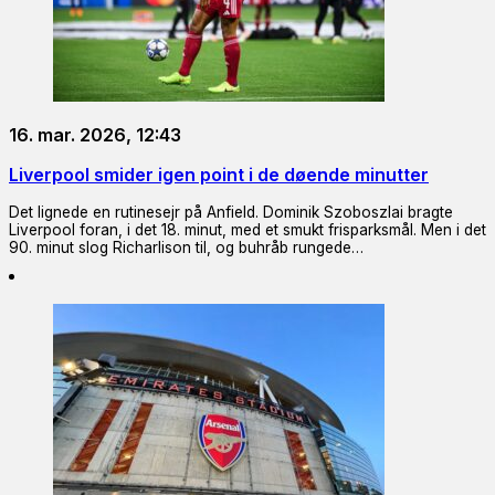
16. mar. 2026, 12:43
Liverpool smider igen point i de døende minutter
Det lignede en rutinesejr på Anfield. Dominik Szoboszlai bragte
Liverpool foran, i det 18. minut, med et smukt frisparksmål. Men i det
90. minut slog Richarlison til, og buhråb rungede…