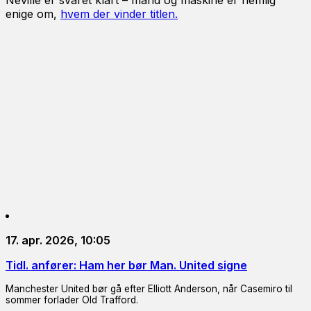
Neville er svaret klart – mand og maskine er nemlig
enige om,
hvem der vinder titlen.
17. apr. 2026, 10:05
Tidl. anfører: Ham her bør Man. United signe
Manchester United bør gå efter Elliott Anderson, når Casemiro til
sommer forlader Old Trafford.