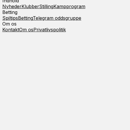
Indhold
Nyheder
Klubber
Stilling
Kampprogram
Betting
Spiltips
Betting
Telegram oddsgruppe
Om os
Kontakt
Om os
Privatlivspolitik