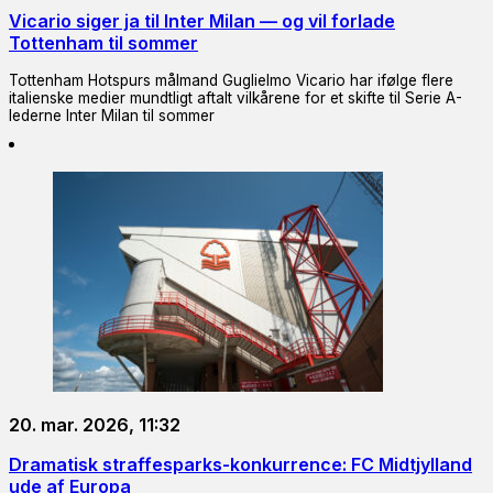
Vicario siger ja til Inter Milan — og vil forlade
Tottenham til sommer
Tottenham Hotspurs målmand Guglielmo Vicario har ifølge flere
italienske medier mundtligt aftalt vilkårene for et skifte til Serie A-
lederne Inter Milan til sommer
20. mar. 2026, 11:32
Dramatisk straffesparks-konkurrence: FC Midtjylland
ude af Europa