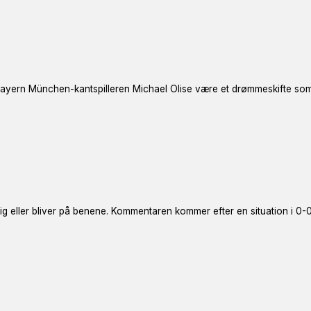
 Bayern München-kantspilleren Michael Olise være et drømmeskifte so
r sig eller bliver på benene. Kommentaren kommer efter en situation i