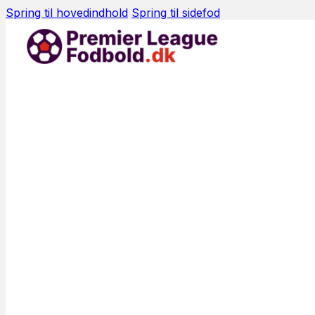
Spring til hovedindhold
Spring til sidefod