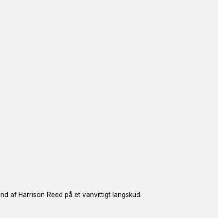
nd af Harrison Reed på et vanvittigt langskud.