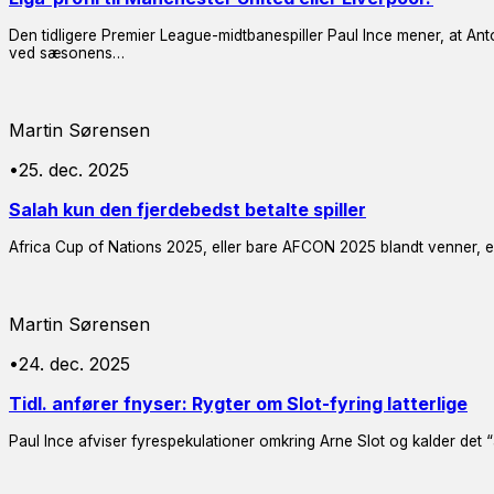
Den tidligere Premier League-midtbanespiller Paul Ince mener, at An
ved sæsonens…
Martin Sørensen
•
25. dec. 2025
Salah kun den fjerdebedst betalte spiller
Africa Cup of Nations 2025, eller bare AFCON 2025 blandt venner, er s
Martin Sørensen
•
24. dec. 2025
Tidl. anfører fnyser: Rygter om Slot-fyring latterlige
Paul Ince afviser fyrespekulationer omkring Arne Slot og kalder de