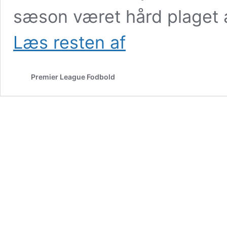
sæson været hård plaget 
Chelsea
Læs resten af
lover
Rosenior
ny
Premier League Fodbold
spiller
i
indflytningsgave